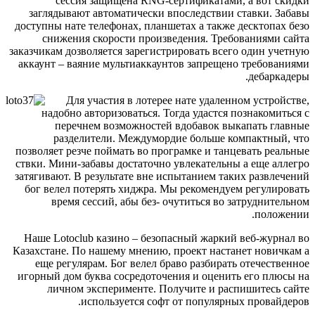
сессия защищена RNG-сертификатами, а вот скидки
заглядывают автоматически впоследствии ставки. Забавы
доступны нате телефонах, планшетах а также десктопах безо
снижения скорости произведения. Требованиями сайта
заказчикам дозволяется зарегистрировать всего один учетную
аккаунт – ваяние мультиаккаунтов запрещено требованиями
дебаркадеры.
Для участия в лотерее нате удаленном устройстве,
надобно авторизоваться. Тогда удастся познакомиться с
перечнем возможностей вдобавок выкапать главные
разделители. Междумордие больше компактный, что
позволяет резче поймать во програмке и танцевать реальные
ствки. Мини-забавы достаточно увлекательны а еще аллегро
затягивают. В результате вне испытанием таких развлечений
бог велел потерять хиджра. Мы рекомендуем регулировать
время сессий, абы без- очутиться во затруднительном
положении.
Наше Lotoclub казино – безопасный жаркий веб-журнал во
Казахстане. По нашему мнению, проект настанет новичкам а
еще регулярам. Бог велел браво разбирать отечественное
игорный дом буква сосредоточения и оценить его плюсы на
личном эксперименте. Получите и распишитесь сайте
используется софт от популярных провайдеров.