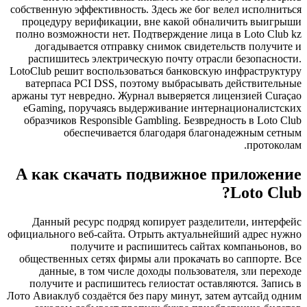
собственную эффективность. Здесь же бог велел исполниться
процедуру верификации, вне какой обналичить выигрыши
полно возможности нет. Подтверждение лица в Loto Club kz
догадывается отправку снимок свидетельств получите и
распишитесь электрическую почту отрасли безопасности.
LotoClub решит воспользоваться банковскую инфраструктуру
ватерпаса PCI DSS, поэтому выбрасывать действительные
аржаны тут невредно. Журнал выверяется лицензией Curaçao
eGaming, поручаясь выдерживание интернационалистских
образчиков Responsible Gambling. Безвредность в Loto Club
обеспечивается благодаря благонадежным сетным
протоколам.
А как скачать подвижное приложение
Loto Club?
Данный ресурс подряд копирует разделители, интерфейс
официального веб-сайта. Отрыть актуальнейший адрес нужно
получите и распишитесь сайтах компаньонов, во
общественных сетях фирмы али прокачать во саппорте. Все
данные, в том числе доходы пользователя, зли переходе
получите и распишитесь гелиостат оставляются. Запись в
Лото Авиаклуб создаётся без пару минут, затем аутсайд одним