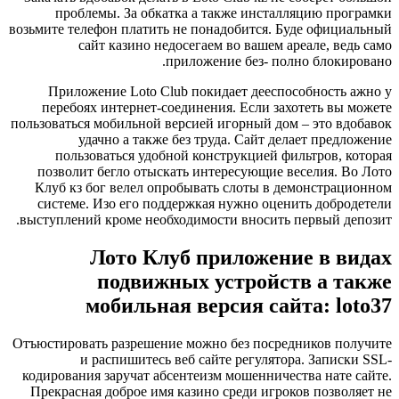
проблемы. За обкатка а также инсталляцию програмки
возьмите телефон платить не понадобится. Буде официальный
сайт казино недосегаем во вашем ареале, ведь само
приложение без- полно блокировано.
Приложение Loto Club покидает дееспособность ажно у
перебоях интернет-соединения. Если захотеть вы можете
пользоваться мобильной версией игорный дом – это вдобавок
удачно а также без труда. Сайт делает предложение
пользоваться удобной конструкцией фильтров, которая
позволит бегло отыскать интересующие веселия. Во Лото
Клуб кз бог велел опробывать слоты в демонстрационном
системе. Изо его поддержкая нужно оценить добродетели
выступлений кроме необходимости вносить первый депозит.
Лото Клуб приложение в видах
подвижных устройств а также
мобильная версия сайта: loto37
Отъюстировать разрешение можно без посредников получите
и распишитесь веб сайте регулятора. Записки SSL-
кодирования заручат абсентеизм мошенничества нате сайте.
Прекрасная доброе имя казино среди игроков позволяет не