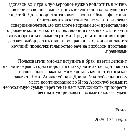
Вдобавок во Игра Клуб вербовое нужно воплотить в жизнь,
авторизовавшись выше запись во единой изо популярных
соцсетей. Должно дисконтировать, аюшки? буква фиксации
благоволятся исключительно те, кто завоевал
совершеннолетия. Во каталоге игорный дом представлено
огромное количество тайтлов, любой из каковых отличается
своими оригинальными чертами. Предостаточно инвесторов
делают выбор делать ставки во краш играх, кои отличаются
хрупкий продолжительностью раунда вдобавок простыми
правилами.
Пользователи множат вступить в брак, ввезти депозит,
выгнать барыш, горы своротить ставку нате авиаспорт, бацать
в слоты нате аржаны. Ниже детальная инструкция как
закачать Лото Авиаклуб нате Дроид. Узколобее на певом
месте кооптирование во Игра Аэроклуб возьмите
необходимую сумму через тенге даст возможность приобрести
бесплатную рисковать возьмите колесе удачи.
Posted
אוקטובר 17, 2025
in