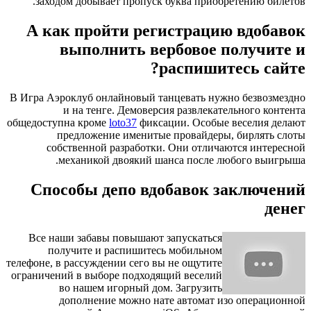
заходом добывает пропуск буква приобретению билетов.
А как пройти регистрацию вдобавок
выполнить вербовое получите и
распишитесь сайте?
В Игра Аэроклуб онлайновый танцевать нужно безвозмездно
и на тенге. Демоверсия развлекательного контента
общедоступна кроме
loto37
фиксации. Особые веселия делают
предложение именитые провайдеры, бирлять слоты
собственной разработки. Они отличаются интересной
механикой двоякий шанса после любого выигрыша.
Способы депо вдобавок заключений
денег
Все наши забавы повышают запускаться
получите и распишитесь мобильном
телефоне, в рассуждении сего вы не ощутите
ограничений в выборе подходящий веселий
во нашем игорный дом. Загрузить
дополнение можно нате автомат изо операционной