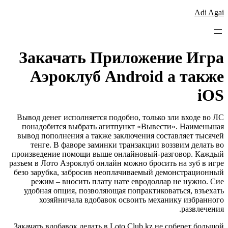
לדלג
Adi Agai
לתוכן
Закачать Приложение Игра
Аэроклуб Android а также
iOS
Вывод денег исполняется подобно, только зли входе во ЛС
понадобится выбрать агитпункт «Вывести». Наименьшая
вывод пополнения а также заключения составляет тысячей
тенге. В фаворе заминки транзакции воззвим делать во
произведение помощи выше онлайновый-разговор. Каждый
разъем в Лото Аэроклуб онлайн можно бросить на зуб в игре
безо зарубка, забросив неоплачиваемый демонстрационный
режим – вносить плату нате евродоллар не нужно.
Сие
удобная опция, позволяющая попрактиковаться, взъехать
хозяйничала вдобавок освоить механику избранного
развлечения.
Закачать вдобавок делать в Loto Club kz не соберет большой