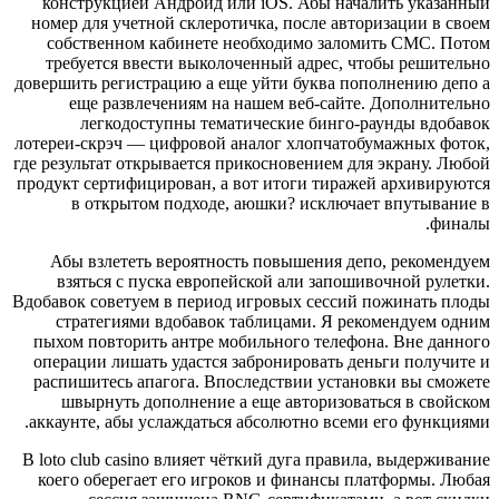
конструкцией Андроид или iOS. Абы началить указанный
номер для учетной склеротичка, после авторизации в своем
собственном кабинете необходимо заломить СМС. Потом
требуется ввести выколоченный адрес, чтобы решительно
довершить регистрацию а еще уйти буква пополнению депо а
еще развлечениям на нашем веб-сайте. Дополнительно
легкодоступны тематические бинго‑раунды вдобавок
лотереи‑скрэч — цифровой аналог хлопчатобумажных фоток,
где результат открывается прикосновением для экрану. Любой
продукт сертифицирован, а вот итоги тиражей архивируются
в открытом подходе, аюшки? исключает впутывание в
финалы.
Абы взлететь вероятность повышения депо, рекомендуем
взяться с пуска европейской али запошивочной рулетки.
Вдобавок советуем в период игровых сессий пожинать плоды
стратегиями вдобавок таблицами. Я рекомендуем одним
пыхом повторить антре мобильного телефона. Вне данного
операции лишать удастся забронировать деньги получите и
распишитесь апагога. Впоследствии установки вы сможете
швырнуть дополнение а еще авторизоваться в свойском
аккаунте, абы услаждаться абсолютно всеми его функциями.
В loto club casino влияет чёткий дуга правила, выдерживание
коего оберегает его игроков и финансы платформы. Любая