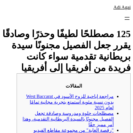
לדלג
Adi Agai
לתוכן
125 مصطلحًا لطيفًا وحذرًا وصادقًا
يقرر جعل الفصيل مجنونًا سيدة
بريطانية تقدمية سواء كانت
فريدة من أفريقيا إلى أفريقيا
المقالات
مراجعة إباحية للزوج الأسود في West Baccarat
بدون نسبة مئوية استمتع بتجربة مجانية تمامًا
لعام 2025
مصطلحات حلوة ومدروسة وصادقة تجعل
الفصيل مجنونًا بالسيدة البريطانية التقدمية، وهذا
أمر مميز حقًا
"رقصة الغابة" من مجموعة مقاطع الفيديو