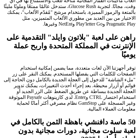
ألعاب ماكينات القمار المجانية متاحة للعب والاستمتاع بها في أي
وقت، مجانًا. لتجربة Glucose Rush، ستدخل عالمًا ممتعًا وملونًا مليئًا
بالمتعة والرموز المميزة. باستخدام مرشح "مُقدّم الألعاب"، يمكنك
الاختيار من بين العديد من مطوري الألعاب المتميزين، مثل
Pragmatic Play وPlay'letter Go وNetEnt وغيرها.
راهن على لعبة "بلاتون وايلد" التقدمية على
الإنترنت في المملكة المتحدة واربح عملة
يوميًا
توفر أجهزتنا الآن لغات متعددة، مما يضمن إمكانية استخدام
الصفحات للكلمات التي يفضلها المستخدم. يمكنك النقر على زر
"ملء الشاشة" للدخول إلى العجلة الجديدة بالكامل دون الحاجة إلى
قوائم أو أزرار محيطة. بعد إجراء أحدث التغييرات، يمكنك تدوير
العجلة الجديدة ببساطة عن طريق الضغط على الزر الجديد أو
استخدام اختصار CTRL وEnter. لدى كازينوهات Paysafe الموثوقة
وغير المسجلة على GamStop نظام مصرفي أكثر أمانًا لحماية
معلومات العملاء المالية.
50 ماسة دافنشي باهظة الثمن بالكامل في
لعبة سلوت مجانية، دورات مجانية بدون