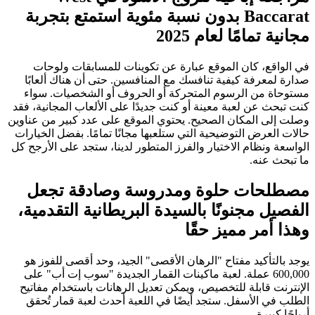
Baccarat بدون نسبة مئوية استمتع بتجربة
مجانية تمامًا لعام 2025
في الواقع، كان الموقع عبارة عن تكوينات للمسابقات ولوحات
صدارة لمعرفة كيفية تنافسك مع المنافسين. حتى أن هناك ألعابًا
مستوحاة من الرسوم المتحركة أو الحروف أو الشخصيات. سواء
كنت تبحث عن لعبة معينة أو كنت جديدًا على الألعاب المجانية، فقد
وصلت إلى المكان الصحيح. يحتوي الموقع على عدد كبير من عناوين
حالات العرض التوضيحية التي ستلعبها مجانًا تمامًا. بفضل الخيارات
الواسعة ونظام الاختيار والفرز المتطور لدينا، ستجد على الأرجح كل
ما تبحث عنه.
مصطلحات حلوة ومدروسة وصادقة تجعل
الفصيل مجنونًا بالسيدة البريطانية التقدمية،
وهذا أمر مميز حقًا
يوجد بالتأكيد مفتاح "الرهان الأقصى" الجيد، وحد أقصى للفوز هو
600,000 عملة. لعبة ماكينات القمار الجديدة "سوب إت أب" على
الإنترنت قابلة للتخصيص، ويمكن تعديل الرهانات باستخدام مفاتيح
الطلب في الأسفل. ستجد أيضًا في اللعبة أحدث لعبة قمار تُحقق
أرباحًا كبيرة.