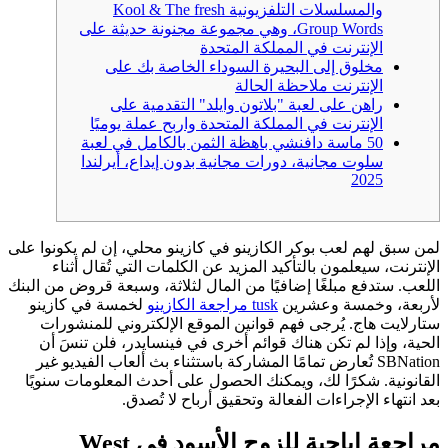
والمسلسلات التلفزيونية Kool & The fresh
Group Words، وهي مجموعة مجنونة حديثة على
الإنترنت في المملكة المتحدة
مخلوق إلى البحيرة السوداء الخاصة بك على
الإنترنت ملاحظة الحالة
راهن على لعبة "بلاتون وايلد" التقدمية على
الإنترنت في المملكة المتحدة واربح عملة يوميًا
50 ماسة دافنشي باهظة الثمن بالكامل في لعبة
سلوت مجانية، دورات مجانية بدون إيداع، أيرلندا
2025
لمن سبق لهم لعب بوكر الكازينو في كازينو محلي، إن لم يكونوا على
الإنترنت، سيعلمون بالتأكيد المزيد عن الكلمات التي تُقال أثناء
اللعب. ستدفع مبلغًا إضافيًا من المال لثلاثة، وسبعة قروض من البنك
لأربعة، وخمسة وعشرين
tusk مراجعة الكازينو
لخمسة في كازينو
ستارلايت هاج. يُرجى فهم قوانين الموقع الإلكتروني للمنشورات
الحية، وإذا لم تكن هناك قوائم أخرى في فينسايدر، فلن تنسَ أن
SBNation تُعارض تمامًا المشاركة باستثناء بث ألعاب الفيديو غير
القانونية.
شكرًا لك، ويمكنك الحصول على أحدث المعلومات سنويًا
بعد انتهاء الإجراءات الفعالة وتحقيق أرباح لا تُصدق.
مراجعة إباحية للزوج الأسود في West