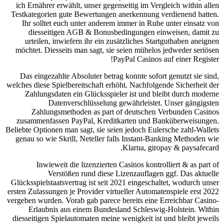
ich Ernährer erwählt, unser gegenseitig im Vergleich 
Testkategorien gute Bewertungen anerkennung verdien
Ihr solltet euch unter anderem immer in Ruhe unter
diesseitigen AGB & Bonusbedingungen einweise
urteilen, inwiefern ihr ein zusätzliches Startgutha
möchtet. Diesseits man sagt, sie seien mühelos jedwe
PayPal Casinos auf ein
Das eingezahlte Absoluter betrag konnte sofort genut
welches diese Spielbereitschaft erhöht. Nachfolgende Si
Zahlungsdaten ein Glücksspieler ist und bleibt d
Datenverschlüsselung gewährleistet. Unser
Zahlungsmethoden as part of deutschen Verbun
zusammenfassen PayPal, Kreditkarten und Bankübe
Beliebte Optionen man sagt, sie seien jedoch Eulersche 
genau so wie Skrill, Neteller falls Instant-Banking 
Klarna, giropay & 
Inwieweit die lizenzierten Casinos kontrolliert 
Verstößen rund diese Lizenzauflagen ggf. 
Glücksspielstaatsvertrag ist seit 2021 eingeschaltet, w
ersten Zulassungen je Provider virtueller Automatenspie
vergeben wurden. Vorab gab parece bereits eine Erreich
Erlaubnis aus einem Bundesland Schleswig-Holst
diesseitigen Spielautomaten meine wenigkeit ist und bl