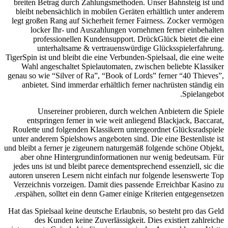
breiten Betrag durch Zahlungsmethoden. Unser Bahnst
bleibt nebensächlich in mobilen Geräten erhältlich u
legt großen Rang auf Sicherheit ferner Fairness. Zoc
locker Ihr- und Auszahlungen vornehmen ferner 
professionellen Kundensupport. DrückGlück biet
unterhaltsame & vertrauenswürdige Glücksspie
TigerSpin ist und bleibt die eine Verbunden-Spielsaal, di
Wahl angeschaltet Spielautomaten, zwischen belieb
genau so wie “Silver of Ra”, “Book of Lords” ferner “
anbietet. Sind immerdar erhältlich ferner nachrüsten
S
Unsereiner probieren, durch welchen Anbieter
entspringen ferner in wie weit anliegend Blackjac
Roulette und folgenden Klassikern untergeordnet Glüc
unter anderem Spielshows angeboten sind. Die eine Bes
und bleibt a ferner je zigeunern naturgemäß folgende sc
aber ohne Hintergrundinformationen nur wenig bed
jedes uns ist und bleibt parece dementsprechend essenzi
autoren unseren Lesern nicht einfach nur folgende les
Verzeichnis vorzeigen. Damit dies passende Erreichba
erspähen, solltet ein denn Gamer einige Kriterien ent
Hat das Spielsaal keine deutsche Erlaubnis, so besteht 
des Kunden keine Zuverlässigkeit. Dies existier