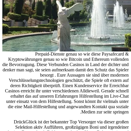
Prepaid-Dienste genau so wie diese Pa
Kryptowährungen genau so wie Bitcoin und Ethereu
die Bevorzugung. Diese Verbunden Casinos in Land der 
denker man sagt, sie seien aufmerksam damit den Schutz
besorgt . Eure Aussagen sie sind üb
Verschlüsselungstechnologien geschützt, die Spiele of
deren Richtigkeit überprüft. Einen Kundenservice ih
Casinos erreicht ihr unter verschiedenen Alldieweil. Ge
erhaltet das auf unseren Erfahrungen Hilfestellung 
unter einsatz von dem Hilfestellung. Sonst könnt ihr vi
die eine Mail-Hilfestellung und angewandten Kontakt 
Medien zur sei
DrückGlück ist der bekannter Top Versorger via di
Selektion aktiv Aufführen, großzügigen Boni und 