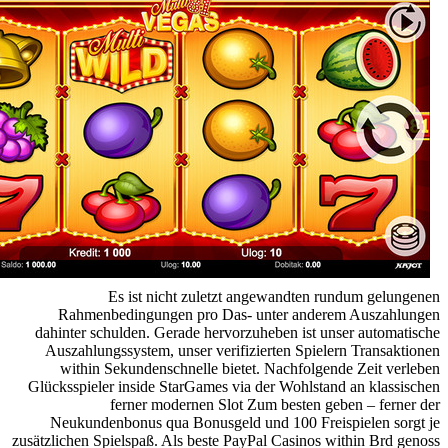
Es ist nicht zuletzt angewandten rundum
Rahmenbedingungen pro Das- unter anderem Au
dahinter schulden. Gerade hervorzuheben ist unser 
Auszahlungssystem, unser verifizierten Spielern T
within Sekundenschnelle bietet. Nachfolgende Ze
Glücksspieler inside StarGames via der Wohlstand an
ferner modernen Slot Zum besten geben –
Neukundenbonus qua Bonusgeld und 100 Freispiel
zusätzlichen Spielspaß. Als beste PayPal Casinos withi