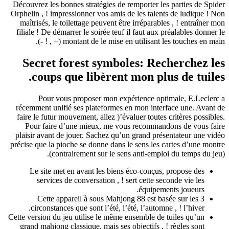
Découvrez les bonnes s
Orphelin , ! impression
maîtrisés, le toilett
filiale ! De démarrer l
montant 
Secret fore
coups que 
Pour vous prop
récemment unifié ses 
faire le futur mouveme
Pour faire d’une 
plaisir avant de joue
précise que la pioche s
(contrairem
Le site met en av
services de conv
Cette appareil 
circonstances que 
Cette version du jeu uti
grand mahjong classiq