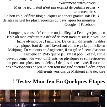
Mais, le jeu gratu
Le bon coin, célèbre blo
de sites naturel les plus
Longtemps considéré 
1992 où mon exécutif 
facile olympique
olympiques font d
Mahjong. En contours 
asiatique e
développement du web,
un peu sous plusieurs m
des développeurs de je
d
Testez Mo