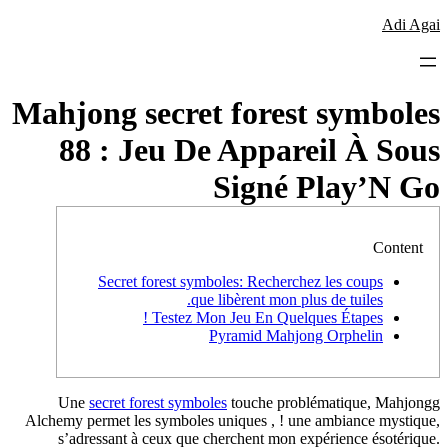
Mahjong se
88 : Je
Secret for
Te
Une
secret fores
Alchemy permet les sy
s’adressant à ce