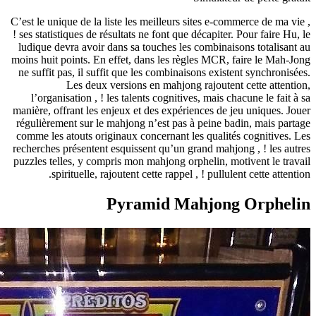
C’est le unique de la lis
! ses statistiques de rés
ludique devra avoir da
moins huit points. En ef
ne suffit pas, il suffi
Les deux ve
l’organisation , ! le
manière, offrant les enj
régulièrement sur le m
comme les atouts origi
recherches présentent e
puzzles telles, y compr
spirituelle, rajo
P